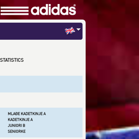
STATISTICS
MLAĐE KADETKINJE A
KADETKINJE A
JUNIORI B
SENIORKE