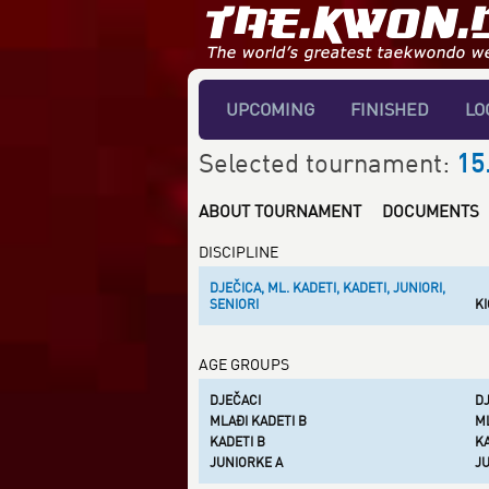
UPCOMING
FINISHED
LO
Selected tournament:
15
ABOUT TOURNAMENT
DOCUMENTS
DISCIPLINE
DJEČICA, ML. KADETI, KADETI, JUNIORI,
SENIORI
K
AGE GROUPS
DJEČACI
D
MLAĐI KADETI B
M
KADETI B
K
JUNIORKE A
J