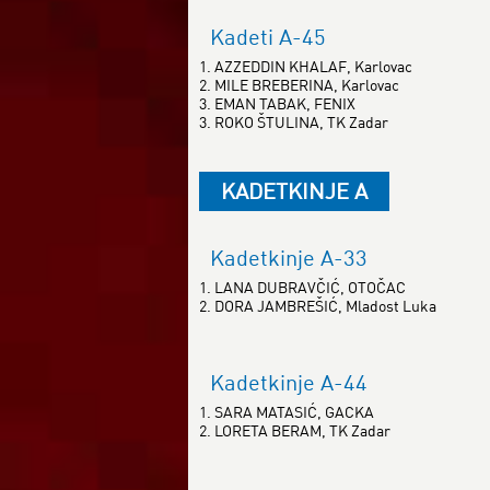
Kadeti A-45
1. AZZEDDIN KHALAF, Karlovac
2. MILE BREBERINA, Karlovac
3. EMAN TABAK, FENIX
3. ROKO ŠTULINA, TK Zadar
KADETKINJE A
Kadetkinje A-33
1. LANA DUBRAVČIĆ, OTOČAC
2. DORA JAMBREŠIĆ, Mladost Luka
Kadetkinje A-44
1. SARA MATASIĆ, GACKA
2. LORETA BERAM, TK Zadar