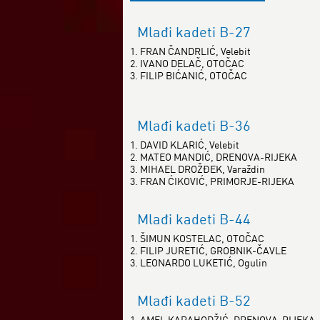
Mlađi kadeti B-27
1. FRAN ČANDRLIĆ, Velebit
2. IVANO DELAČ, OTOČAC
3. FILIP BIĆANIĆ, OTOČAC
Mlađi kadeti B-36
1. DAVID KLARIĆ, Velebit
2. MATEO MANDIĆ, DRENOVA-RIJEKA
3. MIHAEL DROŽĐEK, Varaždin
3. FRAN ĆIKOVIĆ, PRIMORJE-RIJEKA
Mlađi kadeti B-44
1. ŠIMUN KOSTELAC, OTOČAC
2. FILIP JURETIĆ, GROBNIK-ČAVLE
3. LEONARDO LUKETIĆ, Ogulin
Mlađi kadeti B-52
1. AMEL KARAHODŽIĆ, DRENOVA-RIJEKA