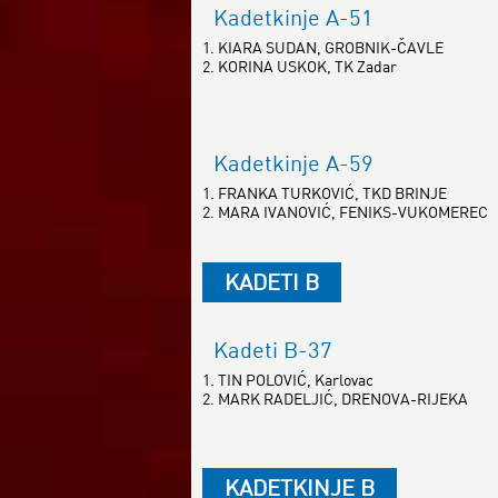
Kadetkinje A-51
1. KIARA SUDAN, GROBNIK-ČAVLE
2. KORINA USKOK, TK Zadar
Kadetkinje A-59
1. FRANKA TURKOVIĆ, TKD BRINJE
2. MARA IVANOVIĆ, FENIKS-VUKOMEREC
KADETI B
Kadeti B-37
1. TIN POLOVIĆ, Karlovac
2. MARK RADELJIĆ, DRENOVA-RIJEKA
KADETKINJE B