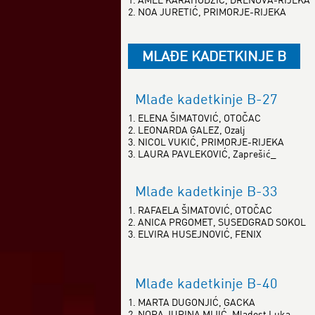
2. NOA JURETIĆ, PRIMORJE-RIJEKA
MLAĐE KADETKINJE B
Mlađe kadetkinje B-27
1. ELENA ŠIMATOVIĆ, OTOČAC
2. LEONARDA GALEZ, Ozalj
3. NICOL VUKIĆ, PRIMORJE-RIJEKA
3. LAURA PAVLEKOVIĆ, Zaprešić_
Mlađe kadetkinje B-33
1. RAFAELA ŠIMATOVIĆ, OTOČAC
2. ANICA PRGOMET, SUSEDGRAD SOKOL
3. ELVIRA HUSEJNOVIĆ, FENIX
Mlađe kadetkinje B-40
1. MARTA DUGONJIĆ, GACKA
2. NORA JURINA MIJIĆ, Mladost Luka