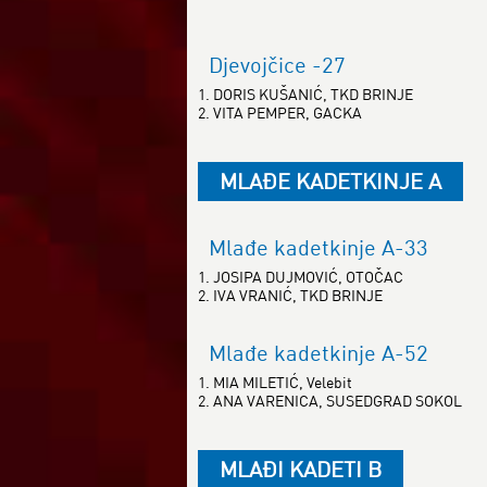
Djevojčice -27
1. DORIS KUŠANIĆ, TKD BRINJE
2. VITA PEMPER, GACKA
MLAĐE KADETKINJE A
Mlađe kadetkinje A-33
1. JOSIPA DUJMOVIĆ, OTOČAC
2. IVA VRANIĆ, TKD BRINJE
Mlađe kadetkinje A-52
1. MIA MILETIĆ, Velebit
2. ANA VARENICA, SUSEDGRAD SOKOL
MLAĐI KADETI B