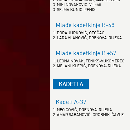
3. NIKI NOVAKOVIĆ, Velebit
3. ŠEJMA KUNIĆ, FENIX
Mlađe kadetkinje B-48
1. DORA JURKOVIĆ, OTOČAC
2. LARA VLAHOVIĆ, DRENOVA-RIJEKA
Mlađe kadetkinje B +57
1. LEONA NOVAK, FENIKS-VUKOMEREC
2. MELANI KLEPIĆ, DRENOVA-RIJEKA
KADETI A
Kadeti A-37
1. NEO GOVIĆ, DRENOVA-RIJEKA
2. AMAR ŠABANOVIĆ, GROBNIK-ČAVLE