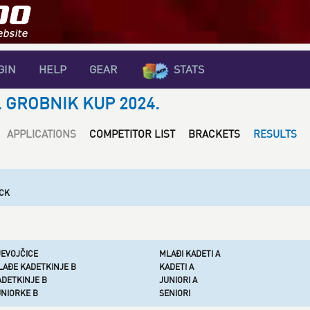
GIN
HELP
GEAR
STATS
. GROBNIK KUP 2024.
APPLICATIONS
COMPETITOR LIST
BRACKETS
RESULTS
ICK
JEVOJČICE
MLAĐI KADETI A
LAĐE KADETKINJE B
KADETI A
ADETKINJE B
JUNIORI A
UNIORKE B
SENIORI